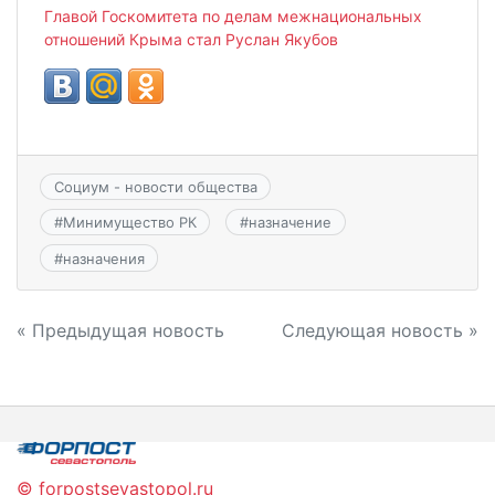
Главой Госкомитета по делам межнациональных
отношений Крыма стал Руслан Якубов
Социум - новости общества
#
Минимущество РК
#
назначение
#
назначения
Навигация
« Предыдущая новость
Следующая новость »
по
записям
© forpostsevastopol.ru