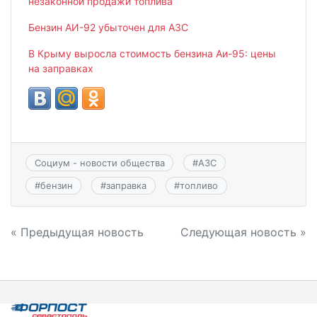
незаконной продажи топлива
Бензин АИ-92 убыточен для АЗС
В Крыму выросла стоимость бензина Аи-95: цены
на заправках
Социум - новости общества
#
АЗС
#
бензин
#
заправка
#
топливо
Навигация
« Предыдущая новость
Следующая новость »
по
записям