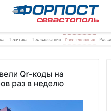
ка
Политика
Происшествия
Росс
Расследования
вели Qr-коды на
ров раз в неделю