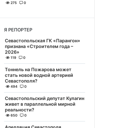
275
0
Я РЕПОРТЕР
Севастопольская ГК «Парангон»
признана «Строителем года –
2026»
119
0
Тоннель на Пожарова может
стать новой водной артерией
Севастополя?
494
0
Севастопольский депутат Кулагин
живет в параллельной мирной
реальности?
650
0
Апелляция Севастополя