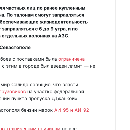
для частных лиц по ранее купленным
а. По талонам смогут заправляться
 обеспечивающие жизнедеятельность
 заправляться с 6 до 9 утра, и по
а отдельных колонках на АЗС.
 Севастополе
ебоев с поставками была
ограничена
и с этим в городе был введен лимит — не
имир Сальдо сообщил, что власти
 грузовиков
на участке федеральной
ении пункта пропуска «Джанкой».
астополя бензин марок
АИ-95 и АИ-92
по техническим причинам
не все