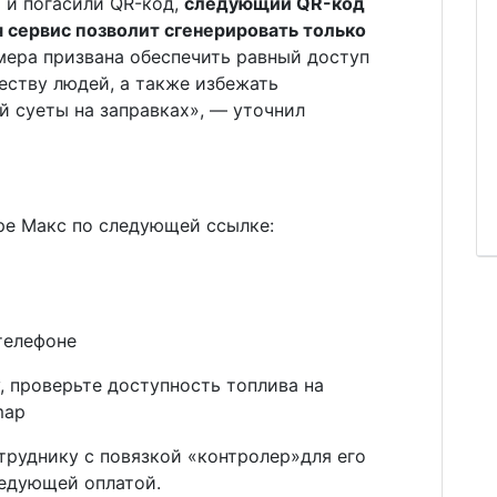
ь и погасили QR-код,
следующий QR-код
я сервис позволит сгенерировать только
мера призвана обеспечить равный доступ
еству людей, а также избежать
й суеты на заправках», — уточнил
ре Макс по следующей ссылке:
телефоне
у, проверьте доступность топлива на
map
труднику с повязкой «контролер»для его
ледующей оплатой.