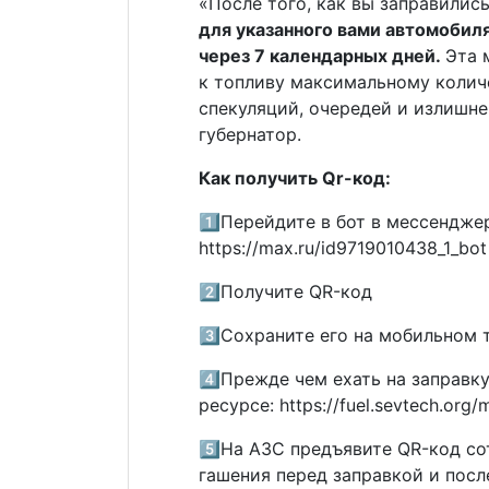
«После того, как вы заправилис
для указанного вами автомобил
через 7 календарных дней.
Эта 
к топливу максимальному колич
спекуляций, очередей и излишне
губернатор.
Как получить Qr-код:
1️⃣Перейдите в бот в мессендже
https://max.ru/id9719010438_1_bot
2️⃣Получите QR-код
3️⃣Сохраните его на мобильном 
4️⃣Прежде чем ехать на заправк
ресурсе: https://fuel.sevtech.org/
5️⃣На АЗС предъявите QR-код со
гашения перед заправкой и пос