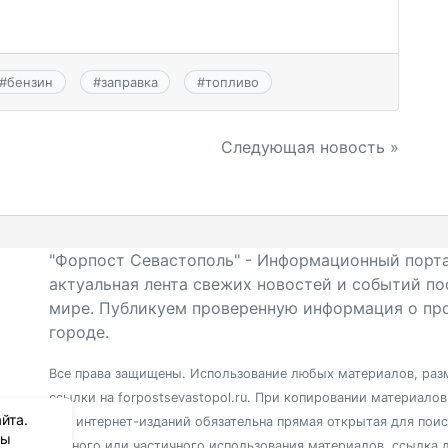
#
бензин
#
заправка
#
топливо
Следующая новость »
"Форпост Севастополь" - Информационный порта
актуальная лента свежих новостей и событий по
мире. Публикуем проверенную информация о про
городе.
Все права защищены. Использование любых материалов, разм
ссылки на forpostsevastopol.ru. При копировании материало
йта.
для интернет-изданий обязательна прямая открытая для пои
вы
полного или частичного использования материалов, ссылка 