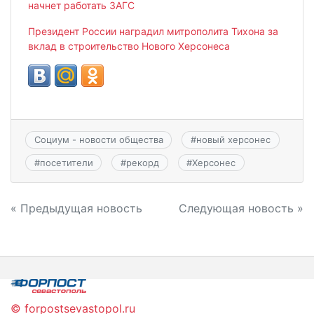
начнет работать ЗАГС
Президент России наградил митрополита Тихона за
вклад в строительство Нового Херсонеса
Социум - новости общества
#
новый херсонес
#
посетители
#
рекорд
#
Херсонес
Навигация
« Предыдущая новость
Следующая новость »
по
записям
© forpostsevastopol.ru