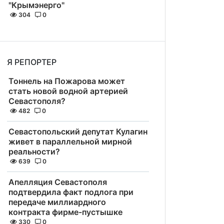
"Крымэнерго"
304
0
Я РЕПОРТЕР
Тоннель на Пожарова может
стать новой водной артерией
Севастополя?
482
0
Севастопольский депутат Кулагин
живет в параллельной мирной
реальности?
639
0
Апелляция Севастополя
подтвердила факт подлога при
передаче миллиардного
контракта фирме-пустышке
330
0