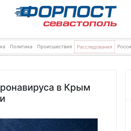
ка
Политика
Происшествия
Росс
Расследования
оронавируса в Крым
ки