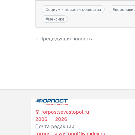
Социум - новости общества
#
коронави
#
мексика
Навигация
« Предыдущая новость
по
записям
© forpostsevastopol.ru
2006 — 2026
Почта редакции:
forpost.sevastopol@yandex.ru