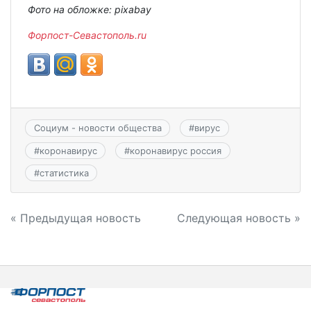
Фото на обложке: pixabay
Форпост-Севастополь.ru
Социум - новости общества
#
вирус
#
коронавирус
#
коронавирус россия
#
статистика
Навигация
« Предыдущая новость
Следующая новость »
по
записям