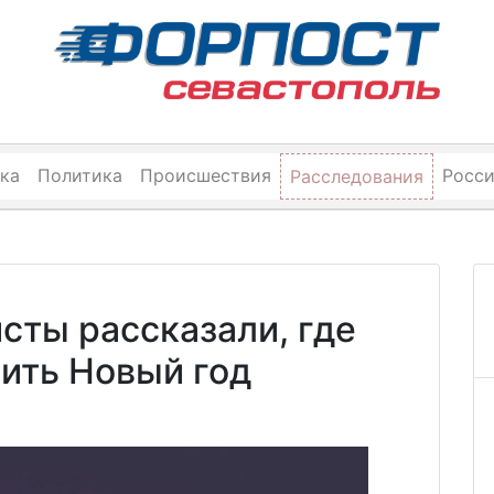
ка
Политика
Происшествия
Росс
Расследования
сты рассказали, где
тить Новый год