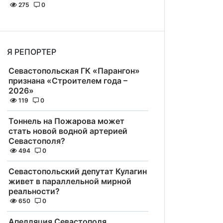
275
0
Я РЕПОРТЕР
Севастопольская ГК «Парангон»
признана «Строителем года –
2026»
119
0
Тоннель на Пожарова может
стать новой водной артерией
Севастополя?
494
0
Севастопольский депутат Кулагин
живет в параллельной мирной
реальности?
650
0
Апелляция Севастополя