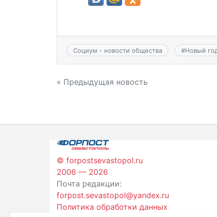
Социум - новости общества
#
Новый го
Навигация
« Предыдущая новость
по
записям
© forpostsevastopol.ru
2006 — 2026
Почта редакции:
forpost.sevastopol@yandex.ru
Политика обработки данных