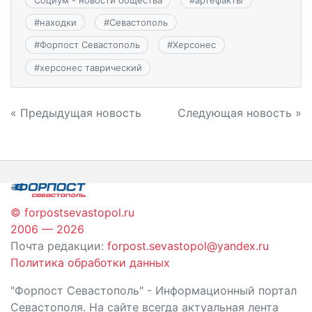
#
находки
#
Севастополь
#
Форпост Севастополь
#
Херсонес
#
херсонес таврический
Навигация
« Предыдущая новость
Следующая новость »
по
записям
© forpostsevastopol.ru
2006 — 2026
Почта редакции:
forpost.sevastopol@yandex.ru
Политика обработки данных
"Форпост Севастополь" - Информационный портал
Севастополя. На сайте всегда актуальная лента