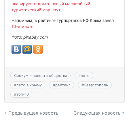
планируют открыть новый масштабный
туристический маршрут
.
Напомним, в рейтинге турпорталов РФ Крым занял
10-е место.
Фото: pixabay.com
Социум - новости общества
#
лето
#
лето в крыму
#
рейтинг
#
Севастополь
#
топ-10
Навигация
« Предыдущая новость
Следующая новость »
по