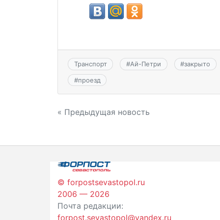
Транспорт
#
Ай-Петри
#
закрыто
#
проезд
Навигация
« Предыдущая новость
по
записям
© forpostsevastopol.ru
2006 — 2026
Почта редакции:
forpost.sevastopol@yandex.ru