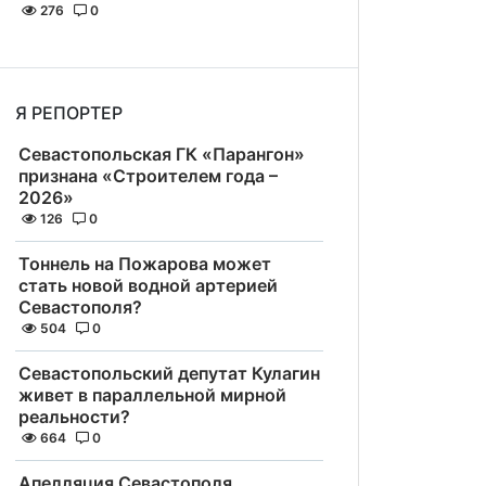
276
0
Я РЕПОРТЕР
Севастопольская ГК «Парангон»
признана «Строителем года –
2026»
126
0
Тоннель на Пожарова может
стать новой водной артерией
Севастополя?
504
0
Севастопольский депутат Кулагин
живет в параллельной мирной
реальности?
664
0
Апелляция Севастополя