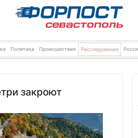
ка
Политика
Происшествия
Росс
Расследования
етри закроют