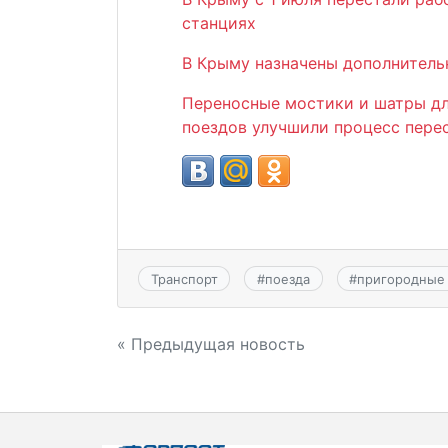
станциях
В Крыму назначены дополнитель
Переносные мостики и шатры дл
поездов улучшили процесс пере
Транспорт
#
поезда
#
пригородные
Навигация
« Предыдущая новость
по
записям