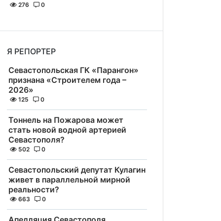
276
0
Я РЕПОРТЕР
Севастопольская ГК «Парангон»
признана «Строителем года –
2026»
125
0
Тоннель на Пожарова может
стать новой водной артерией
Севастополя?
502
0
Севастопольский депутат Кулагин
живет в параллельной мирной
реальности?
663
0
Апелляция Севастополя