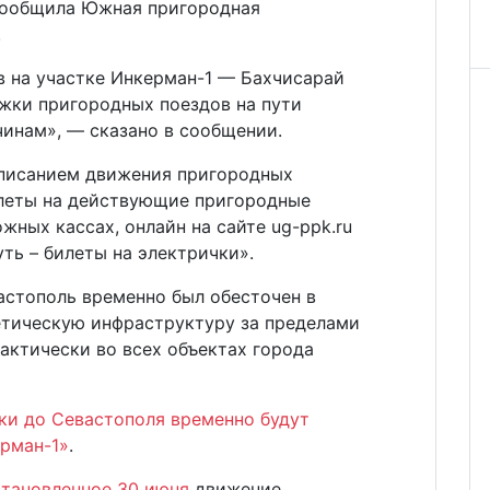
сообщила Южная пригородная
.
 на участке Инкерман-1 — Бахчисарай
жки пригородных поездов на пути
чинам», — сказано в сообщении.
списанием движения пригородных
илеты на действующие пригородные
ных кассах, онлайн на сайте ug-ppk.ru
ть – билеты на электрички».
астополь временно был обесточен в
гетическую инфраструктуру за пределами
рактически во всех объектах города
ки до Севастополя временно будут
ерман-1»
.
тановленное 30 июня
движение