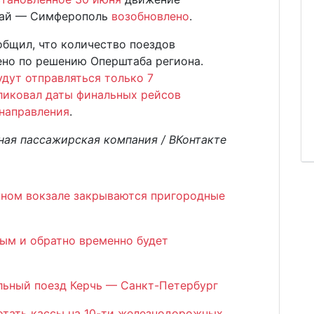
арай — Симферополь
возобновлено
.
общил, что количество поездов
но по решению Оперштаба региона.
удут отправляться только 7
ликовал даты финальных рейсов
направления
.
ая пассажирская компания / ВКонтакте
ном вокзале закрываются пригородные
рым и обратно временно будет
льный поезд Керчь — Санкт-Петербург
отать кассы на 10-ти железнодорожных