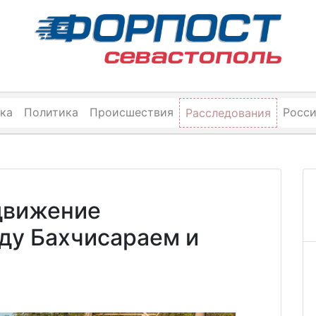
ка
Политика
Происшествия
Росс
Расследования
движение
ду Бахчисараем и