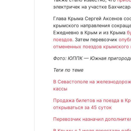
электричек на участке Бахчис
Глава Крыма Сергей Аксенов со
крымского направления сокраще
Ежедневно в Крым и из Крыма
б
поездов.
Затем перевозчик
опуб
отмененных поездов крымского 
Фото: ЮППК — Южная пригородн
Теги по теме
В Севастополе на железнодорож
кассы
Продажа билетов на поезда в К
открываться за 45 суток
Перевозчик назначил дополните
В Крыму с 1 июля перестали раб