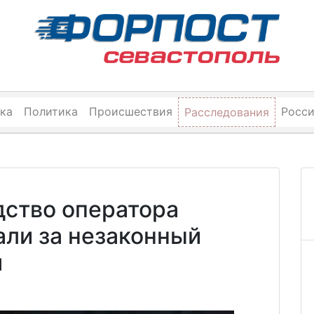
ка
Политика
Происшествия
Росс
Расследования
дство оператора
али за незаконный
м