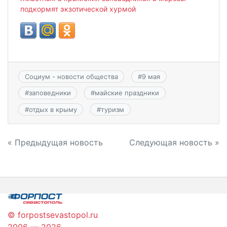
подкормят экзотической хурмой
Социум - новости общества
#
9 мая
#
заповедники
#
майские праздники
#
отдых в крыму
#
туризм
Навигация
« Предыдущая новость
Следующая новость »
по
записям
© forpostsevastopol.ru
2006 — 2026