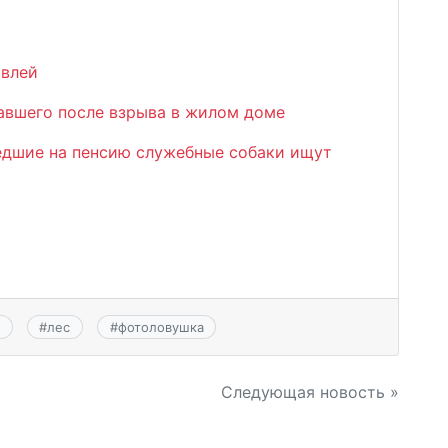
авлей
павшего после взрыва в жилом доме
шедшие на пенсию служебные собаки ищут
#
лес
#
фотоловушка
Следующая новость »