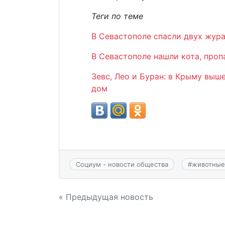
Теги по теме
В Севастополе спасли двух жур
В Севастополе нашли кота, про
Зевс, Лео и Буран: в Крыму вы
дом
Социум - новости общества
#
животные
Навигация
« Предыдущая новость
по