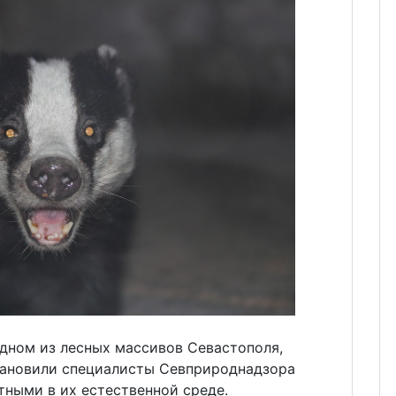
одном из лесных массивов Севастополя,
становили специалисты Севприроднадзора
тными в их естественной среде.