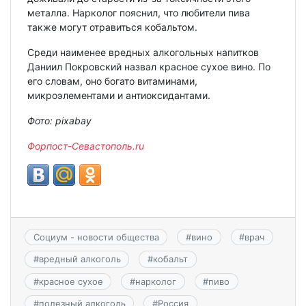
металла. Нарколог пояснил, что любители пива
также могут отравиться кобальтом.
Среди наименее вредных алкогольных напитков
Даниил Покровский назвал красное сухое вино. По
его словам, оно богато витаминами,
микроэлементами и антиоксидантами.
Фото: pixabay
Форпост-Севастополь.ru
Социум - новости общества
#
вино
#
врач
#
вредный алкоголь
#
кобальт
#
красное сухое
#
нарколог
#
пиво
#
полезный алкоголь
#
Россия