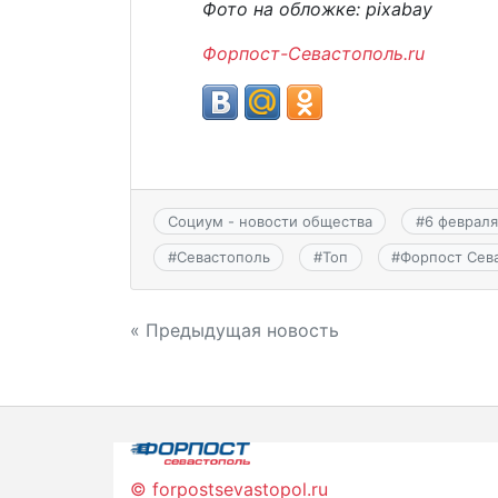
Фото на обложке: pixabay
Форпост-Севастополь.ru
Социум - новости общества
#
6 февраля
#
Севастополь
#
Топ
#
Форпост Сев
Навигация
« Предыдущая новость
по
записям
© forpostsevastopol.ru