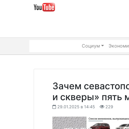
Skip
to
content
Социум
Экономи
Зачем севастоп
и скверы» пять 
29.01.2025 в 14:45
229