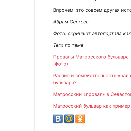
Впрочем, это совсем другая ист
Абрам Сергеев
Фото: скриншот автопортала kak
Теги по теме
Провалы Матросско
г
о бульвара
(фото)
Распил и семейственность «чал
бульвара?
Матросский «провал» в Севасто
Матросский бульвар как пример