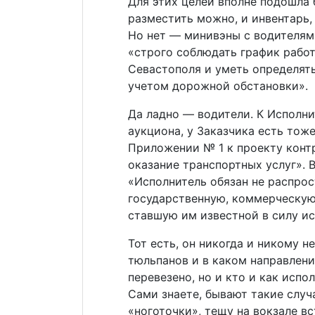
Для этих целей вполне подошла 
разместить можно, и инвентарь,
Но нет — минивэны с водителям
«строго соблюдать график работ
Севастополя и уметь определят
учетом дорожной обстановки».
Да ладно — водители. К Исполн
аукциона, у Заказчика есть тож
Приложении № 1 к проекту контр
оказание транспортных услуг». В
«Исполнитель обязан не распро
государственную, коммерческую
ставшую им известной в силу и
Тот есть, он никогда и никому н
тюльпанов и в каком направлени
перевезено, но и кто и как испо
Сами знаете, бывают такие случ
«ноготочки», тещу на вокзале в