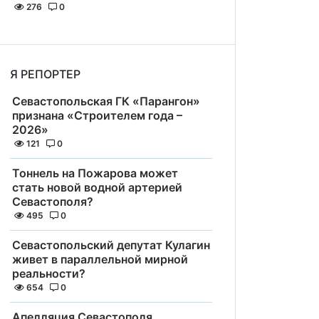
276
0
Я РЕПОРТЕР
Севастопольская ГК «Парангон»
признана «Строителем года –
2026»
121
0
Тоннель на Пожарова может
стать новой водной артерией
Севастополя?
495
0
Севастопольский депутат Кулагин
живет в параллельной мирной
реальности?
654
0
Апелляция Севастополя