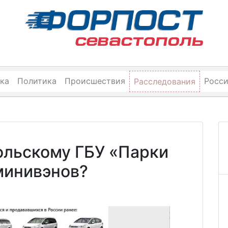
ка
Политика
Происшествия
Росс
Расследования
ольскому ГБУ «Парки
минивэнов?