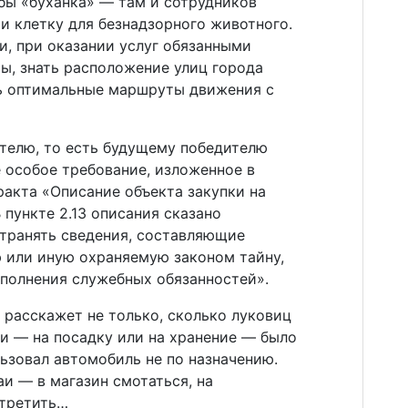
бы «буханка» — там и сотрудников
 и клетку для безнадзорного животного.
и, при оказании услуг обязанными
ы, знать расположение улиц города
ь оптимальные маршруты движения с
ителю, то есть будущему победителю
е особое требование, изложенное в
акта «Описание объекта закупки на
 пункте 2.13 описания сказано
странять сведения, составляющие
 или иную охраняемую законом тайну,
сполнения служебных обязанностей».
е расскажет не только, сколько луковиц
и — на посадку или на хранение — было
льзовал автомобиль не по назначению.
аи — в магазин смотаться, на
стретить…