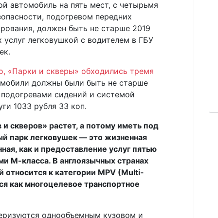
ой автомобиль на пять мест, с четырьмя
зопасности, подогревом передних
рования, должен быть не старше 2019
х услуг легковушкой с водителем в ГБУ
ек.
о, «Парки и скверы» обходились тремя
омобили должны были быть не старше
е подогревами сидений и системой
ги 1033 рубля 33 коп.
 и скверов» растет, а потому иметь под
й парк легковушек — это жизненная
ная, как и предоставление услуг пятью
ми М-класса. В англоязычных странах
 относится к категории MPV (Multi-
тся как многоцелевое транспортное
теризуются однообъемным кузовом и