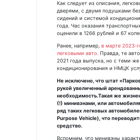
Как следует из описания, легков
дверями, с двумя подушками бе
сидений и системой кондициони
года. Час оказания транспортны
оценили в 1266 рублей и 67 копе
Ранее, например,
в марте 2023-г
легковыми авто.
Правда, те авт
2021 года выпуска, но с теми ж
кондиционирования и НМЦК услу
Не исключено, что штат «Парков
рукой увеличенный арендованны
необходимость.Такая же жизнен
(!) минивэнами, или автомобиля
ряд таких легковых автомобилей
Purpose Vehicle), что переводи
средство.
Вспомним, что минивэны харак