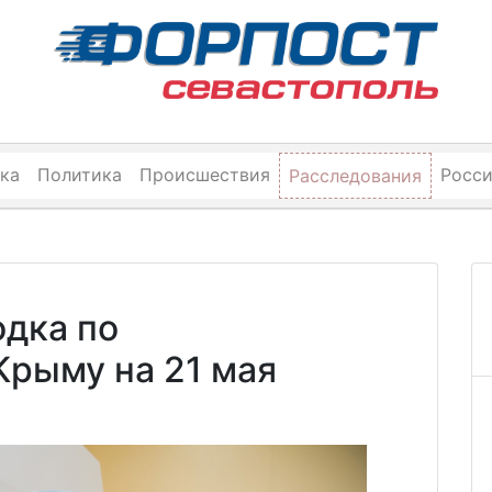
ка
Политика
Происшествия
Росс
Расследования
одка по
Крыму на 21 мая