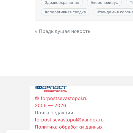
Здравоохранение
#
коронавирус
#
#
оперативная сводка
#
пандемия корон
Навигация
« Предыдущая новость
по
записям
© forpostsevastopol.ru
2006 — 2026
Почта редакции:
forpost.sevastopol@yandex.ru
Политика обработки данных