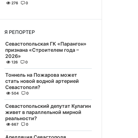
276
0
Я РЕПОРТЕР
Севастопольская ГК «Парангон»
признана «Строителем года –
2026»
126
0
Тоннель на Пожарова может
стать новой водной артерией
Севастополя?
504
0
Севастопольский депутат Кулагин
живет в параллельной мирной
реальности?
667
0
Апелляция Севастополя