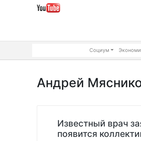
Skip
to
content
Социум
Экономи
Андрей Мясник
Известный врач зая
появится коллекти