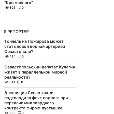
"Крымэнерго"
305
0
Я РЕПОРТЕР
Тоннель на Пожарова может
стать новой водной артерией
Севастополя?
484
0
Севастопольский депутат Кулагин
живет в параллельной мирной
реальности?
641
0
Апелляция Севастополя
подтвердила факт подлога при
передаче миллиардного
контракта фирме-пустышке
330
0