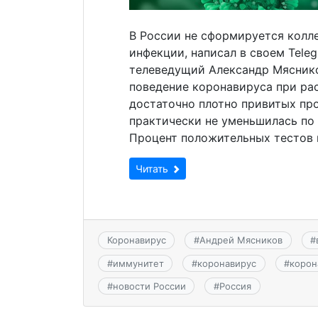
В России не сформируется колл
инфекции, написал в своем Tele
телеведущий Александр Мяснико
поведение коронавируса при ра
достаточно плотно привитых пр
практически не уменьшилась по
Процент положительных тестов 
Читать
Коронавирус
#
Андрей Мясников
#
#
иммунитет
#
коронавирус
#
корон
#
новости России
#
Россия