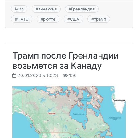
Мир
#
аннексия
#
Гренландия
#
НАТО
#
рютте
#
США
#
трамп
​​Трамп после Гренландии
возьмется за Канаду
20.01.2026 в 10:23
150