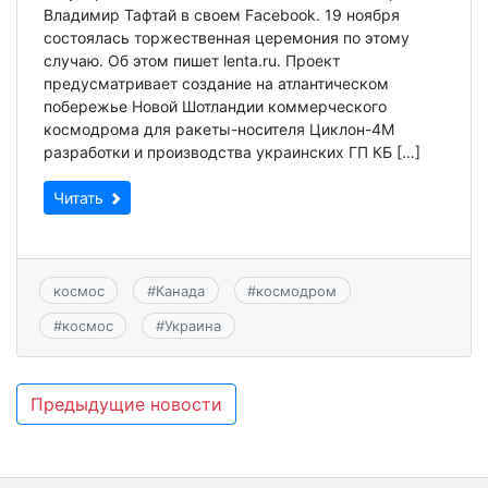
Владимир Тафтай в своем Facebook. 19 ноября
состоялась торжественная церемония по этому
случаю. Об этом пишет lenta.ru. Проект
предусматривает создание на атлантическом
побережье Новой Шотландии коммерческого
космодрома для ракеты-носителя Циклон-4М
разработки и производства украинских ГП КБ […]
Читать
космос
#
Канада
#
космодром
#
космос
#
Украина
Навигация
Предыдущие новости
по
записям