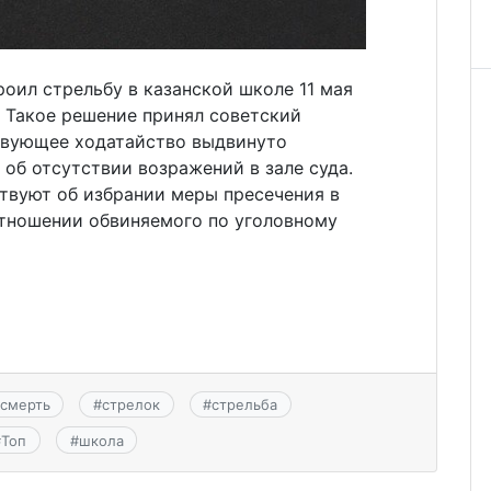
роил стрельбу в казанской школе 11 мая
. Такое решение принял советский
твующее ходатайство выдвинуто
об отсутствии возражений в зале суда.
твуют об избрании меры пресечения в
отношении обвиняемого по уголовному
смерть
#
стрелок
#
стрельба
#
Топ
#
школа