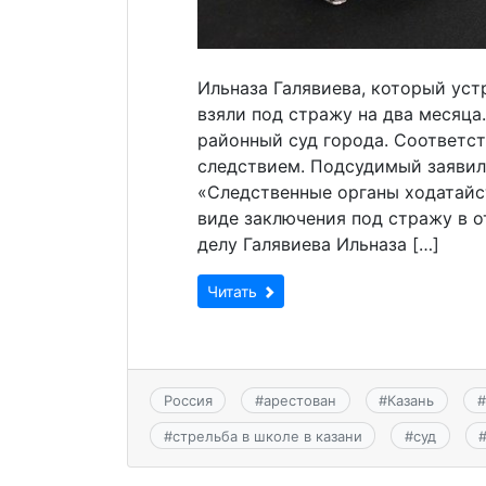
Ильназа Галявиева, который уст
взяли под стражу на два месяца
районный суд города. Соответс
следствием. Подсудимый заявил 
«Следственные органы ходатайс
виде заключения под стражу в 
делу Галявиева Ильназа […]
Читать
Россия
#
арестован
#
Казань
#
#
стрельба в школе в казани
#
суд