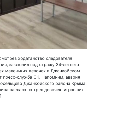
смотрев ходатайство следователя
ния, заключил под стражу 34-летнего
рех маленьких девочек в Джанкойском
т пресс-служба СК. Напомним, авария
овосельцево Джанкойского района Крыма.
шина наехала на трех девочек, игравших
]