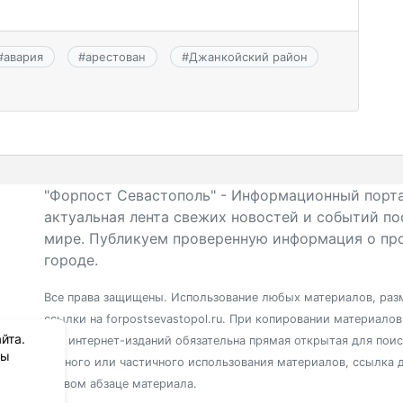
#
авария
#
арестован
#
Джанкойский район
"Форпост Севастополь" - Информационный порта
актуальная лента свежих новостей и событий по
мире. Публикуем проверенную информация о про
городе.
Все права защищены. Использование любых материалов, разм
ссылки на forpostsevastopol.ru. При копировании материало
йта.
для интернет-изданий обязательна прямая открытая для пои
вы
полного или частичного использования материалов, ссылка 
первом абзаце материала.