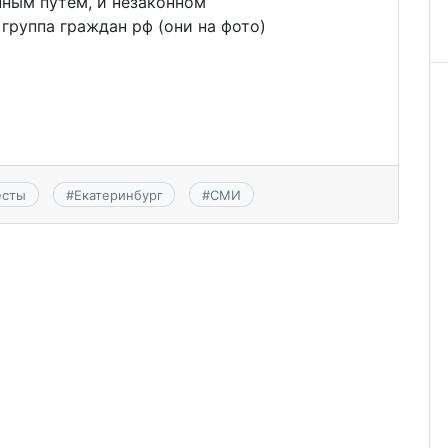
пным путем, и незаконном
группа граждан рф (они на фото)
есты
#
Екатеринбург
#
СМИ