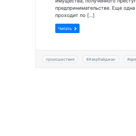
имущества, полученного престу
предпринимательстве. Еще одна 
проходит по […]
Читать
происшествия
#
Азербайджан
#
ар