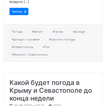
воздуха […]
Читать
Погода
#
август
#
грозы
#
дожди
#
дожди с грозами
#
прогноз погоды
#
Севастополь
#
Топ
#
Форпост Севастополь
Какой будет погода в
Крыму и Севастополе до
конца недели
20.08.2020 в 07:11
1273