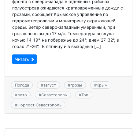
фронта с северо-запада в отдельных районах
полуострова ожидаются кратковременные дожди с
грозами, сообщает Крымское управление по
гидрометеорологии и мониторингу окружающей
среды. Ветер северо-западный умеренный, при
грозах порывы до 17 м/с. Температура воздуха
ночью 14-19°, на побережье до 24°; днем 27-32°, в
горах 21-26°. В пятницу и в выходные […]
Читать
Погода
#
август
#
грозы
#
Крым
#
лето
#
Севастополь
#
Топ
#
Форпост Севастополь