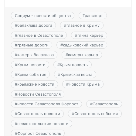
Социум - новости общества
Транспорт
#
балаклава дорога
#
главное в Крыму
#
главное в Севастополе
#
глина карьер
#
грязные дороги
#
кадыковский карьер
#
камеры балаклава
#
камеры карьер
#
Крым новости
#
Крым новость
#
Крым события
#
Крымская весна
#
крымские новости
#
Новости Крыма
#
Новости Севастополя
#
новости Севастополя Форпост
#
Севастополь
#
Севастополь новости
#
Севастополь события
#
севастопольские новости
#
Форпост Севастополь