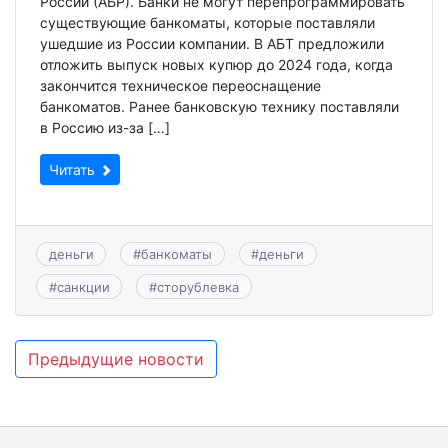
России (АБР). Банки не могут перепрограммировать
существующие банкоматы, которые поставляли
ушедшие из России компании. В АБТ предложили
отложить выпуск новых купюр до 2024 года, когда
закончится техническое переоснащение
банкоматов. Ранее банковскую технику поставляли
в Россию из-за […]
Читать
деньги
#
банкоматы
#
деньги
#
санкции
#
сторублевка
Навигация
Предыдущие новости
по
записям