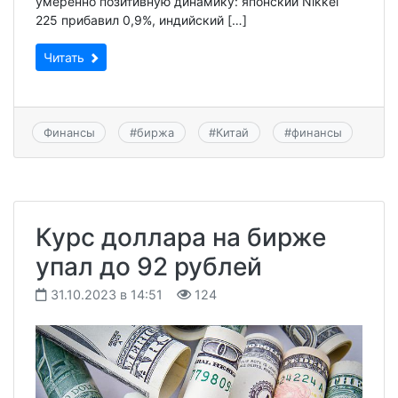
умеренно позитивную динамику: японский Nikkei
225 прибавил 0,9%, индийский […]
Читать
Финансы
#
биржа
#
Китай
#
финансы
Курс доллара на бирже
упал до 92 рублей
31.10.2023 в 14:51
124