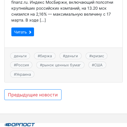
finanz.ru. Индекс МосБиржи, включающий полсотни
крупнейших российских компаний, на 13.20 мск
снизился на 2,16% — максимальную величину с 17
марта. В ходе […]
Читать
деньги
#
биржа
#
деньги
#
кризис
#
Россия
#
рынок ценных бумаг
#
США
#
Украина
Навигация
Предыдущие новости
по
записям