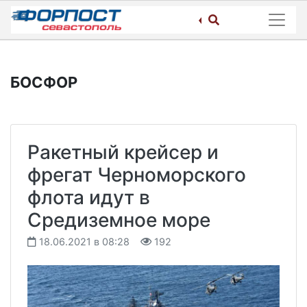
Skip
to
content
БОСФОР
Ракетный крейсер и
фрегат Черноморского
флота идут в
Средиземное море
18.06.2021 в 08:28
192