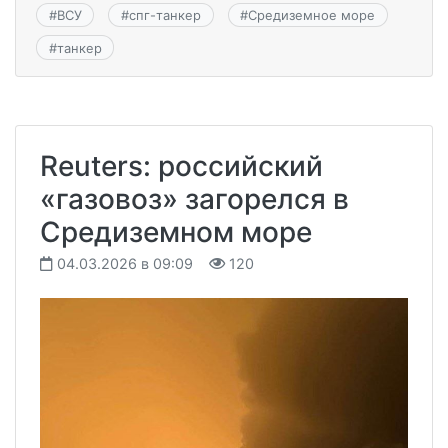
#
ВСУ
#
спг-танкер
#
Средиземное море
#
танкер
Reuters: российский
«газовоз» загорелся в
Средиземном море
04.03.2026 в 09:09
120