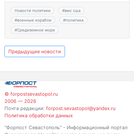
Новости политики
#
вмс сша
#
военные корабли
#
политика
#
Средиземное море
Навигация
Предыдущие новости
по
записям
© forpostsevastopol.ru
2006 — 2026
Почта редакции:
forpost.sevastopol@yandex.ru
Политика обработки данных
"Форпост Севастополь" - Информационный портал