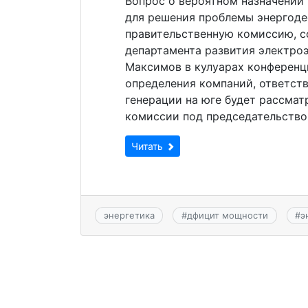
Вопрос о вероятном назначении 
для решения проблемы энергоде
правительственную комиссию, 
департамента развития электро
Максимов в кулуарах конференц
определения компаний, ответст
генерации на юге будет рассмат
комиссии под председательство
Читать
энергетика
#
дфицит мощности
#
э