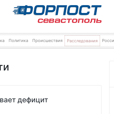
ка
Политика
Происшествия
Росс
Расследования
ти
вает дефицит