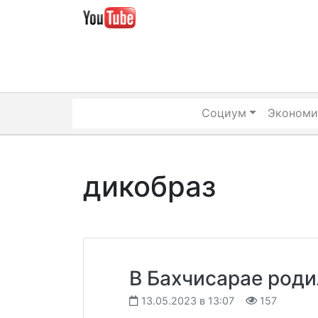
Skip
to
content
Социум
Экономи
дикобраз
В Бахчисарае род
13.05.2023 в 13:07
157