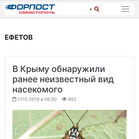
Skip
to
content
ЕФЕТОВ
В Крыму обнаружили
ранее неизвестный вид
насекомого
17.10.2019 в 06:00
492