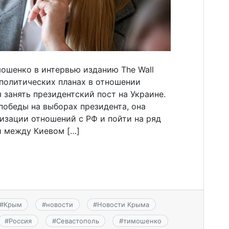
шенко в интервью изданию The Wall
х политических планах в отношении
я занять президентский пост на Украине.
победы на выборах президента, она
изации отношений с РФ и пойти на ряд
и между Киевом […]
#
Крым
#
новости
#
Новости Крыма
#
Россия
#
Севастополь
#
тимошенко