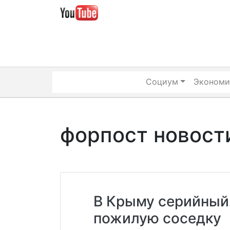
Skip
to
content
Социум
Экономи
форпост новост
В Крыму серийный
пожилую соседку