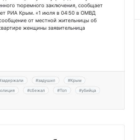
ненного тюремного заключения, сообщает
ет РИА Крым. «1 июля в 04:50 в ОМВД
сообщение от местной жительницы об
 квартире женщины заявительница
#
задержали
#
задушил
#
Крым
полиция
#
сбежал
#
Топ
#
убийца