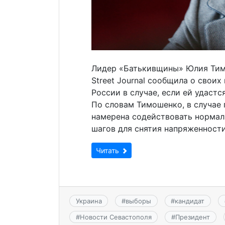
Лидер «Батькивщины» Юлия Тимо
Street Journal сообщила о свои
России в случае, если ей удастс
По словам Тимошенко, в случае 
намерена содействовать нормал
шагов для снятия напряженност
Читать
Украина
#
выборы
#
кандидат
#
Новости Севастополя
#
Президент