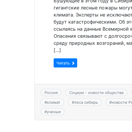
Бушующие в этом году в Сибири
гигантские лесные пожары могу
климата. Эксперты не исключают
будут катастрофическими. Об э
ссылаясь на данные Всемирной 
Опасения связывают с долгоср
среду природных возгораний, м
[…]
Читать
Россия
Социум - новости общества
#
климат
#
леса сибирь
#
новости Р
#
ученые