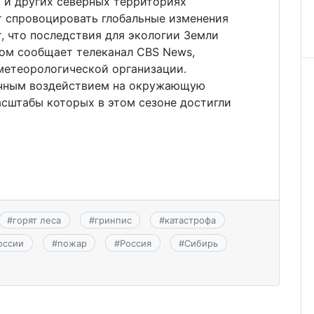
 и других северных территориях
т спровоцировать глобальные изменения
, что последствия для экологии Земли
том сообщает телеканал CBS News,
метеорологической организации.
очным воздействием на окружающую
асштабы которых в этом сезоне достигли
#
горят леса
#
гринпис
#
катастрофа
оссии
#
пожар
#
Россия
#
Сибирь