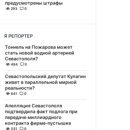
предусмотрены штрафы
293
0
Я РЕПОРТЕР
Тоннель на Пожарова может
стать новой водной артерией
Севастополя?
484
0
Севастопольский депутат Кулагин
живет в параллельной мирной
реальности?
641
0
Апелляция Севастополя
подтвердила факт подлога при
передаче миллиардного
контракта фирме-пустышке
331
0