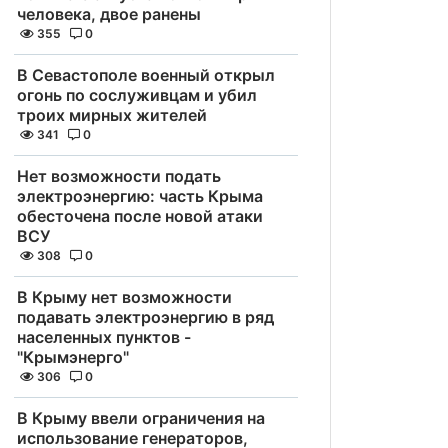
человека, двое ранены
355
0
В Севастополе военный открыл
огонь по сослуживцам и убил
троих мирных жителей
341
0
Нет возможности подать
электроэнергию: часть Крыма
обесточена после новой атаки
ВСУ
308
0
В Крыму нет возможности
подавать электроэнергию в ряд
населенных пунктов -
"Крымэнерго"
306
0
В Крыму ввели ограничения на
использование генераторов,