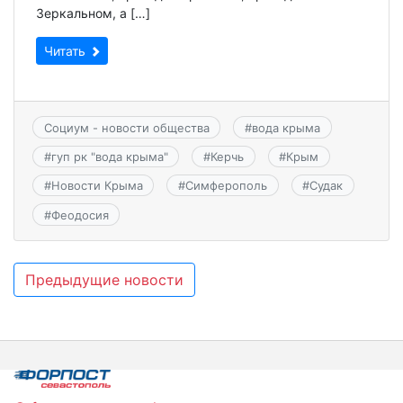
Зеркальном, а […]
Читать
Социум - новости общества
#
вода крыма
#
гуп рк "вода крыма"
#
Керчь
#
Крым
#
Новости Крыма
#
Симферополь
#
Судак
#
Феодосия
Навигация
Предыдущие новости
по
записям