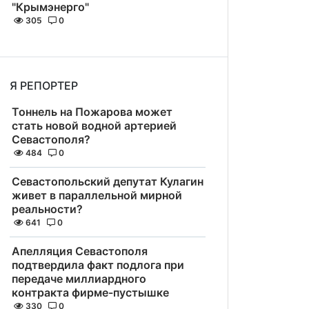
"Крымэнерго"
305
0
Я РЕПОРТЕР
Тоннель на Пожарова может
стать новой водной артерией
Севастополя?
484
0
Севастопольский депутат Кулагин
живет в параллельной мирной
реальности?
641
0
Апелляция Севастополя
подтвердила факт подлога при
передаче миллиардного
контракта фирме-пустышке
330
0