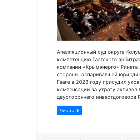
Апелляционный суд округа Колу
компетенцию Гаагского арбитра
компании «Крымэнерго» Рината 
стороны, оспаривавшей юрисдик
Гааге в 2023 году присудил укр
компенсации за утрату активов 
двустороннего инвестдоговора Р
Читать