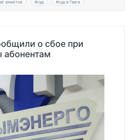
ат ахметов
#
суд
#
суд в Гааге
ообщили о сбое при
ы абонентам