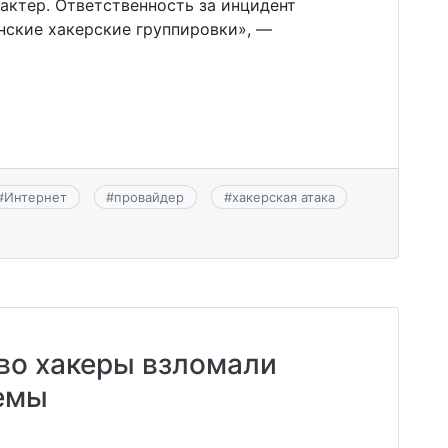
актер. Ответственность за инцидент
нские хакерские группировки», —
#
Интернет
#
провайдер
#
хакерская атака
во хакеры взломали
темы