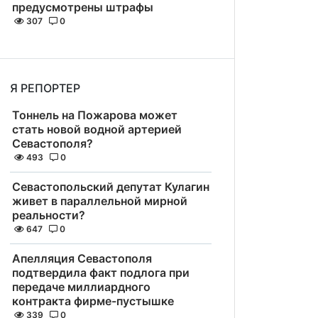
предусмотрены штрафы
307
0
Я РЕПОРТЕР
Тоннель на Пожарова может
стать новой водной артерией
Севастополя?
493
0
Севастопольский депутат Кулагин
живет в параллельной мирной
реальности?
647
0
Апелляция Севастополя
подтвердила факт подлога при
передаче миллиардного
контракта фирме-пустышке
339
0