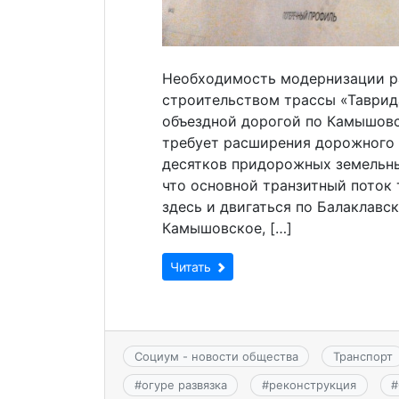
Необходимость модернизации ра
строительством трассы «Таврид
объездной дорогой по Камышовс
требует расширения дорожного п
десятков придорожных земельны
что основной транзитный поток 
здесь и двигаться по Балаклавс
Камышовское, […]
Читать
Социум - новости общества
Транспорт
#
огуре развязка
#
реконструкция
#