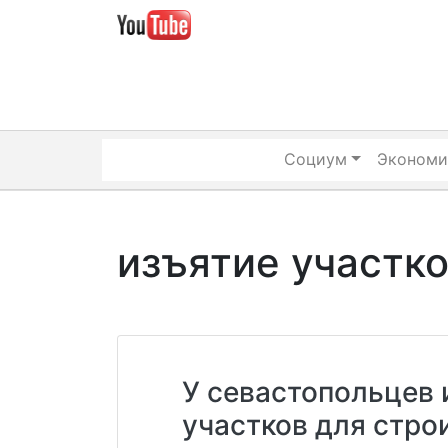
Skip
to
content
Социум
Экономи
изъятие участк
У севастопольцев
участков для стро