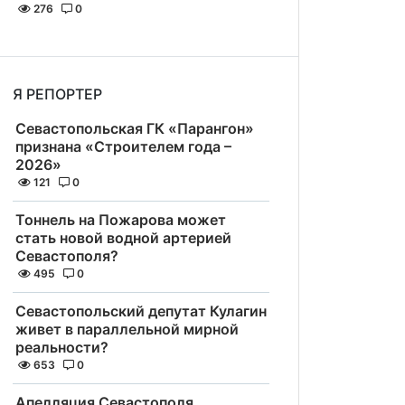
276
0
Я РЕПОРТЕР
Севастопольская ГК «Парангон»
признана «Строителем года –
2026»
121
0
Тоннель на Пожарова может
стать новой водной артерией
Севастополя?
495
0
Севастопольский депутат Кулагин
живет в параллельной мирной
реальности?
653
0
Апелляция Севастополя