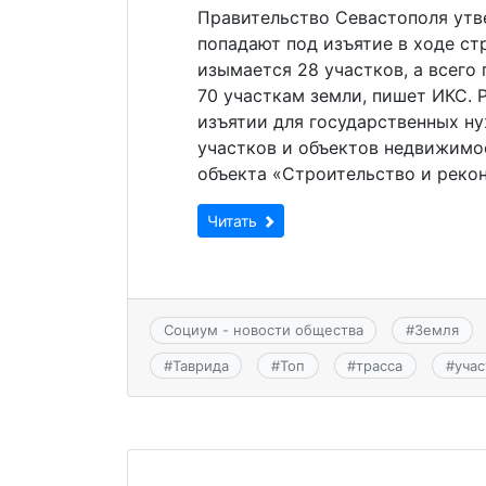
Правительство Севастополя утв
попадают под изъятие в ходе ст
изымается 28 участков, а всего
70 участкам земли, пишет ИКС. 
изъятии для государственных н
участков и объектов недвижимо
объекта «Строительство и реко
Читать
Социум - новости общества
#
Земля
#
Таврида
#
Топ
#
трасса
#
учас