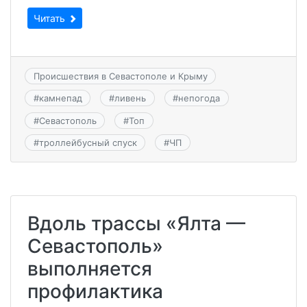
Читать
Происшествия в Севастополе и Крыму
#
камнепад
#
ливень
#
непогода
#
Севастополь
#
Топ
#
троллейбусный спуск
#
ЧП
Вдоль трассы «Ялта —
Севастополь»
выполняется
профилактика