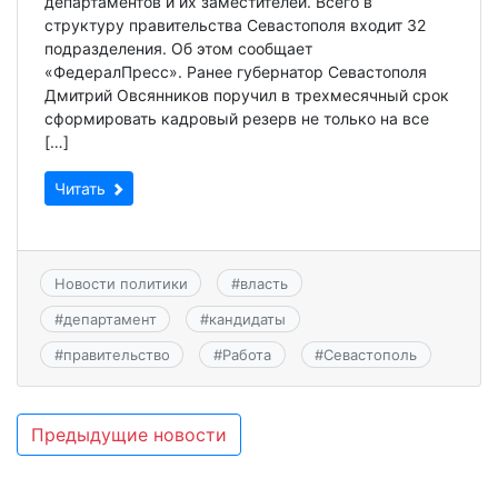
департаментов и их заместителей. Всего в
структуру правительства Севастополя входит 32
подразделения. Об этом сообщает
«ФедералПресс». Ранее губернатор Севастополя
Дмитрий Овсянников поручил в трехмесячный срок
сформировать кадровый резерв не только на все
[…]
Читать
Новости политики
#
власть
#
департамент
#
кандидаты
#
правительство
#
Работа
#
Севастополь
Навигация
Предыдущие новости
по