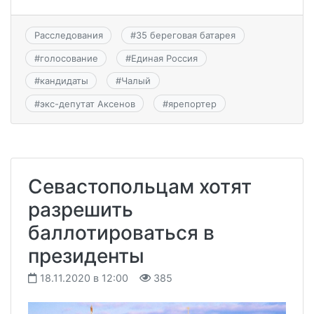
Расследования
#
35 береговая батарея
#
голосование
#
Единая Россия
#
кандидаты
#
Чалый
#
экс-депутат Аксенов
#
ярепортер
Севастопольцам хотят
разрешить
баллотироваться в
президенты
18.11.2020 в 12:00
385