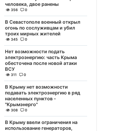
человека, двое ранены
356
0
В Севастополе военный открыл
огонь по сослуживцам и убил
троих мирных жителей
345
0
Нет возможности подать
электроэнергию: часть Крыма
обесточена после новой атаки
ВСУ
311
0
В Крыму нет возможности
подавать электроэнергию в ряд
населенных пунктов -
"Крымэнерго"
308
0
В Крыму ввели ограничения на
использование генераторов,