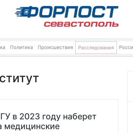
ка
Политика
Происшествия
Росс
Расследования
ститут
ГУ в 2023 году наберет
а медицинские