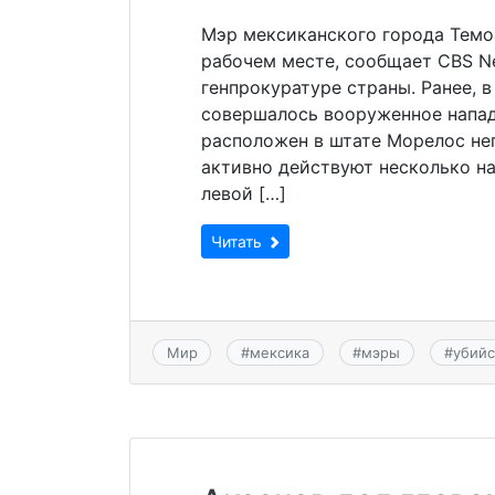
Мэр мексиканского города Темоа
рабочем месте, сообщает CBS N
генпрокуратуре страны. Ранее, в
совершалось вооруженное напад
расположен в штате Морелос неп
активно действуют несколько на
левой […]
Читать
Мир
#
мексика
#
мэры
#
убийс