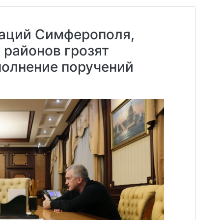
аций Симферополя,
х районов грозят
полнение поручений