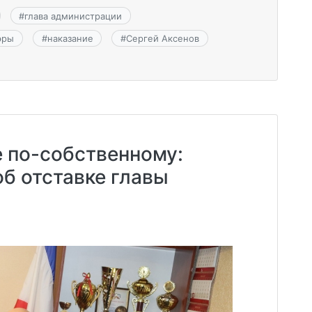
#
глава администрации
эры
#
наказание
#
Сергей Аксенов
 по-собственному:
б отставке главы