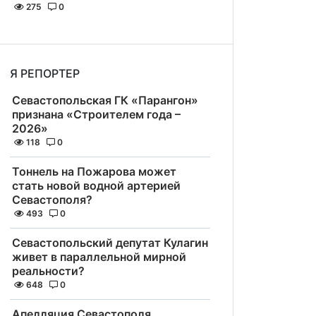
275
0
Я РЕПОРТЕР
Севастопольская ГК «Парангон»
признана «Строителем года –
2026»
118
0
Тоннель на Пожарова может
стать новой водной артерией
Севастополя?
493
0
Севастопольский депутат Кулагин
живет в параллельной мирной
реальности?
648
0
Апелляция Севастополя