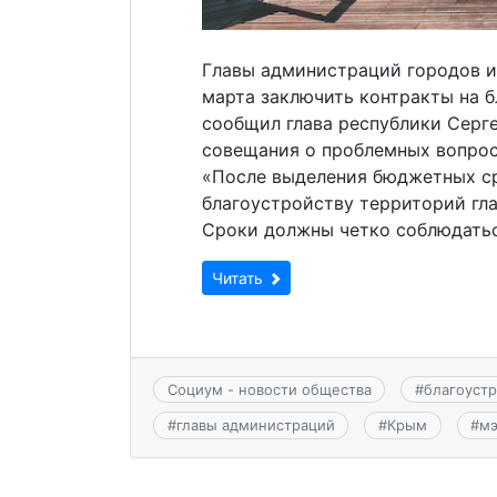
Главы администраций городов и
марта заключить контракты на б
сообщил глава республики Серг
совещания о проблемных вопрос
«После выделения бюджетных ср
благоустройству территорий гл
Сроки должны четко соблюдаться
Читать
Социум - новости общества
#
благоуст
#
главы администраций
#
Крым
#
м