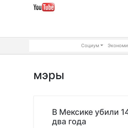
Skip
to
content
Социум
Экономи
мэры
В Мексике убили 1
два года