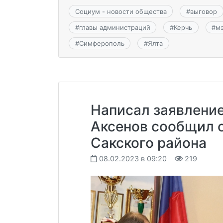
Социум - новости общества
#
выговор
#
главы администраций
#
Керчь
#
м
#
Симферополь
#
Ялта
Написал заявление
Аксенов сообщил о
Сакского района
08.02.2023 в 09:20
219