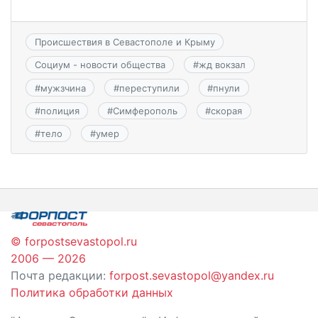
Происшествия в Севастополе и Крыму
Социум - новости общества
#
жд вокзал
#
мужзчина
#
переступили
#
пнули
#
полиция
#
Симферополь
#
скорая
#
тело
#
умер
© forpostsevastopol.ru
2006 — 2026
Почта редакции:
forpost.sevastopol@yandex.ru
Политика обработки данных