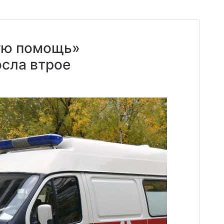
рую помощь»
осла втрое