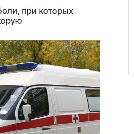
боли, при которых
корую