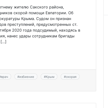
етнему жителю Сакского района,
дников скорой помощи Евпатории. Об
окуратуры Крыма. Судом он признан
дов преступлений, предусмотренных ст.
ктября 2020 года подсудимый, находясь в
ия, нанес удары сотрудникам бригады
[…]
#
врач
#
избиение
#
Крым
#
скорая