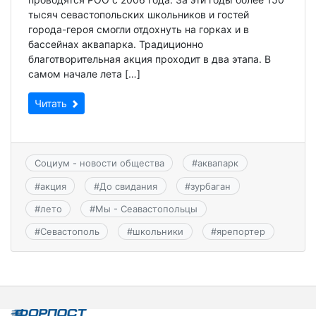
тысяч севастопольских школьников и гостей
города-героя смогли отдохнуть на горках и в
бассейнах аквапарка. Традиционно
благотворительная акция проходит в два этапа. В
самом начале лета […]
Читать
Социум - новости общества
#
аквапарк
#
акция
#
До свидания
#
зурбаган
#
лето
#
Мы - Сеавастопольцы
#
Севастополь
#
школьники
#
ярепортер