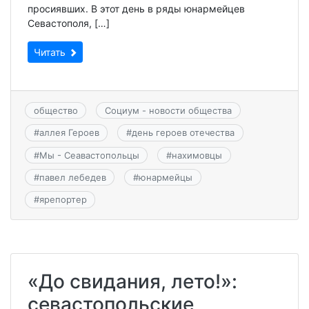
просиявших. В этот день в ряды юнармейцев
Севастополя, […]
Читать
общество
Социум - новости общества
#
аллея Героев
#
день героев отечества
#
Мы - Сеавастопольцы
#
нахимовцы
#
павел лебедев
#
юнармейцы
#
ярепортер
«До свидания, лето!»:
севастопольские