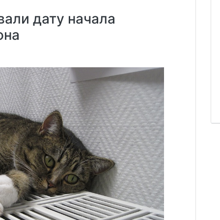
вали дату начала
она