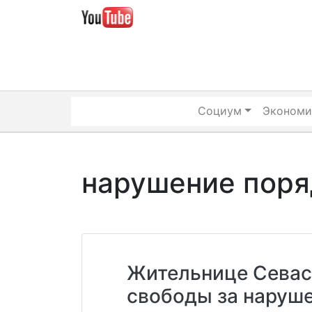
Skip
to
content
Социум
Экономи
нарушение поря
Жительнице Севас
свободы за наруш