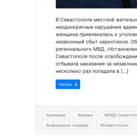
В Севастополе местной жительн
неоднократные нарушения админ
женщина привлекалась к уголов
незаконный сбыт наркотиков. О
регионального МВД. «Установлен
Севастополя после освобождени
отбывала наказание за незаконн
несколько раз попадала в […]
Читать
Криминал
#
кража
#
МВД Севастоп
#
нарушение порядка
#
Севастополь