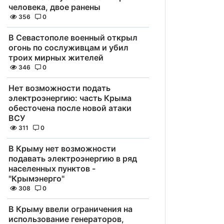
человека, двое ранены
356
0
В Севастополе военный открыл
огонь по сослуживцам и убил
троих мирных жителей
346
0
Нет возможности подать
электроэнергию: часть Крыма
обесточена после новой атаки
ВСУ
311
0
В Крыму нет возможности
подавать электроэнергию в ряд
населенных пунктов -
"Крымэнерго"
308
0
В Крыму ввели ограничения на
использование генераторов,