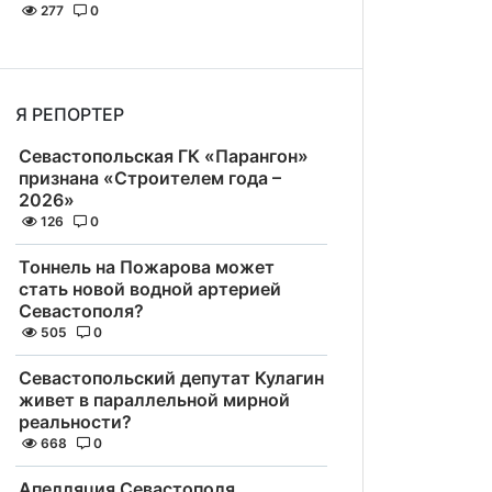
277
0
Я РЕПОРТЕР
Севастопольская ГК «Парангон»
признана «Строителем года –
2026»
126
0
Тоннель на Пожарова может
стать новой водной артерией
Севастополя?
505
0
Севастопольский депутат Кулагин
живет в параллельной мирной
реальности?
668
0
Апелляция Севастополя