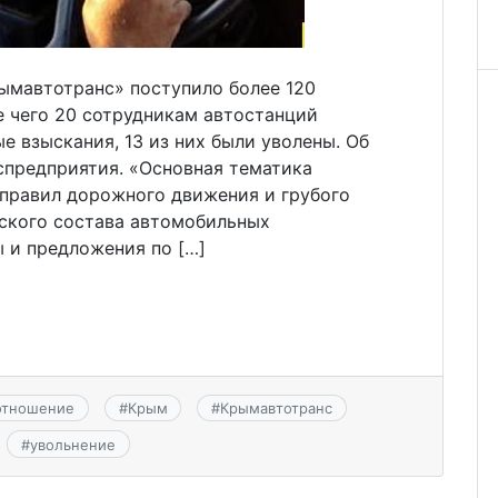
рымавтотранс» поступило более 120
е чего 20 сотрудникам автостанций
 взыскания, 13 из них были уволены. Об
спредприятия. «Основная тематика
правил дорожного движения и грубого
ского состава автомобильных
 и предложения по […]
отношение
#
Крым
#
Крымавтотранс
#
увольнение