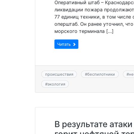
Оперативный штаб – Краснодарс
ликвидации пожара продолжаютс
77 единиц техники, в том числе
оперштаб. Он ранее уточнил, чт
морского терминала […]
Читать
происшествия
#
беспилотники
#
не
#
экология
В результате атаки
горит нефтяной те