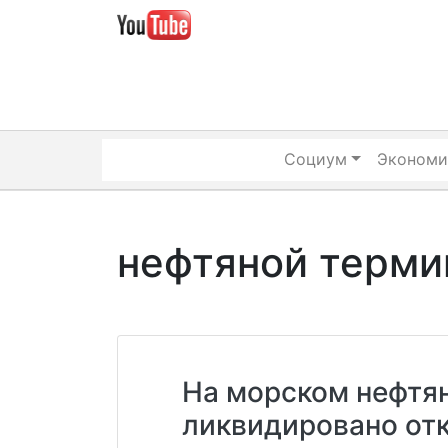
Skip
to
content
Социум
Экономи
нефтяной терми
На морском нефтян
ликвидировано от